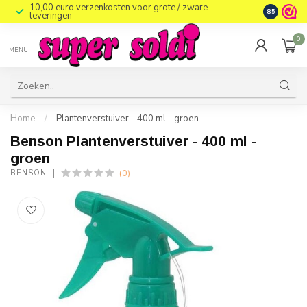
10,00 euro verzenkosten voor grote / zware
8.5
leveringen
0
MENU
Home
/
Plantenverstuiver - 400 ml - groen
Benson Plantenverstuiver - 400 ml -
groen
(0)
BENSON