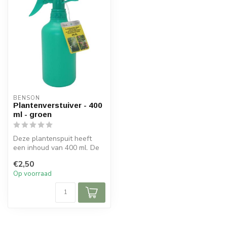
BENSON
Plantenverstuiver - 400
ml - groen
Deze plantenspuit heeft
een inhoud van 400 ml. De
plantenspuit heeft een
€2,50
spuitko...
Op voorraad