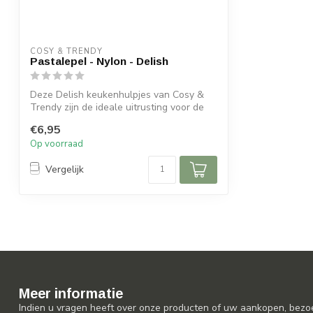
COSY & TRENDY
Pastalepel - Nylon - Delish
Deze Delish keukenhulpjes van Cosy &
Trendy zijn de ideale uitrusting voor de
st...
€6,95
Op voorraad
Vergelijk
Meer informatie
Indien u vragen heeft over onze producten of uw aankopen, bezo