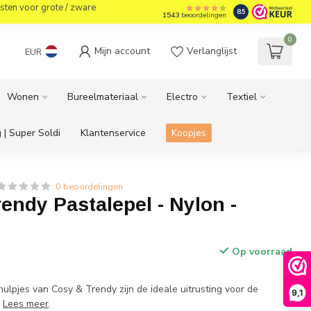
sten voor grote / zware
8.5
1543
beoordelingen
0
Mijn account
Verlanglijst
EUR
Wonen
Bureelmateriaal
Electro
Textiel
 | Super Soldi
Klantenservice
Koopjes
0 beoordelingen
endy Pastalepel - Nylon -
Op voorraad
ulpjes van Cosy & Trendy zijn de ideale uitrusting voor de
9,1
.
Lees meer
.