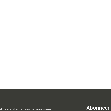
Abonneer 
ek onze klantensevice voor meer