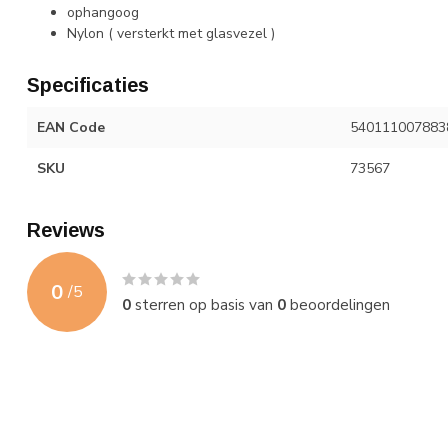
ophangoog
Nylon ( versterkt met glasvezel )
Specificaties
EAN Code
540111007883
SKU
73567
Reviews
0
/
5
0
sterren op basis van
0
beoordelingen