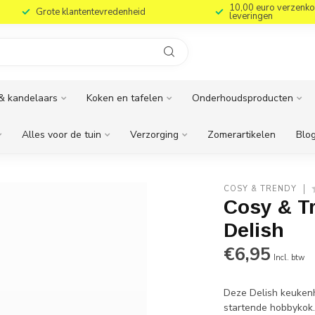
10,00 euro verzenko
Grote klantentevredenheid
leveringen
& kandelaars
Koken en tafelen
Onderhoudsproducten
Alles voor de tuin
Verzorging
Zomerartikelen
Blog
COSY & TRENDY
Cosy & Tr
Delish
€6,95
Incl. btw
Deze Delish keukenh
startende hobbykok