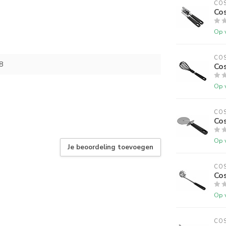
COS
Cos
Op 
COS
8
Cos
Op 
COS
Cos
Op 
Je beoordeling toevoegen
COS
Cos
Op 
COS