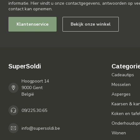
informatie. Hier vindt u onze contactgegevens, antwoorden op ve
contact kan opnemen.
Klantenservice
Bekijk onze winkel
SuperSoldi
Categori
Cadeautips
Hoogpoort 14
Mosselen
9000 Gent
België
Asperges
Kaarsen & ka
09/225.30.65
Koken en tafe
Onderhoudspr
info@supersoldi.be
Wonen