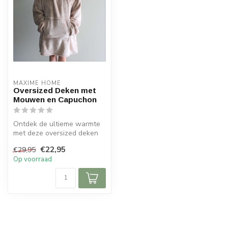
MAXIME HOME
Oversized Deken met
Mouwen en Capuchon
Ontdek de ultieme warmte
met deze oversized deken
met mouwen en capuchon.
€22,95
€29,95
Gemaak...
Op voorraad