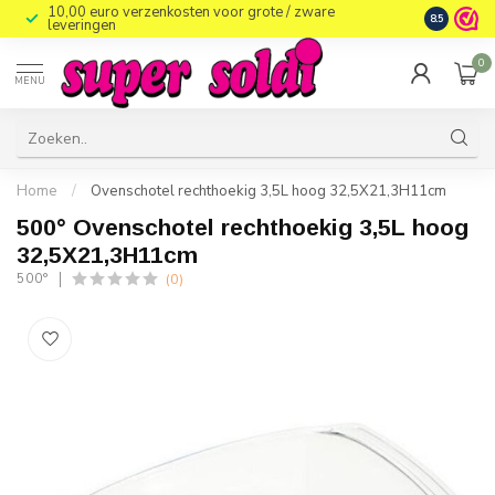
10,00 euro verzenkosten voor grote / zware
8.5
leveringen
0
MENU
Home
/
Ovenschotel rechthoekig 3,5L hoog 32,5X21,3H11cm
500° Ovenschotel rechthoekig 3,5L hoog
32,5X21,3H11cm
(0)
500°