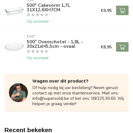
500°
500° Cakevorm 1,7L
31X12,6XH7CM
€9,95
Op voorraad
500°
500° Ovenschotel - 1,8L -
30x21xH5,5cm - ovaal
€8,95
Op voorraad
Vragen over dit product?
Of hulp nodig bij uw bestelling? Neem gerust
contact op met onze klantenservice. Mail ons:
info@supersoldi.be
of bel ons: 09/225.30.65. Wij
helpen je graag verder!
Recent bekeken