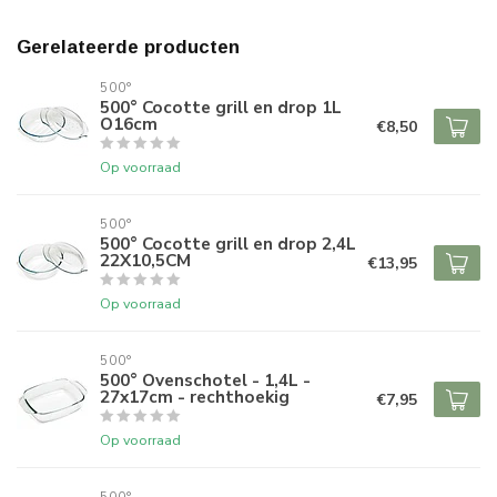
Gerelateerde producten
500°
500° Cocotte grill en drop 1L
O16cm
€8,50
Op voorraad
500°
500° Cocotte grill en drop 2,4L
22X10,5CM
€13,95
Op voorraad
500°
500° Ovenschotel - 1,4L -
27x17cm - rechthoekig
€7,95
Op voorraad