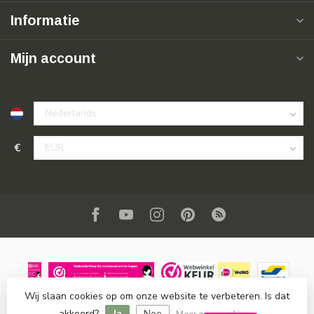
Informatie
Mijn account
€
Wij slaan cookies op om onze website te verbeteren. Is dat
© Copyright 2026 SuperSoldi
- Powered by
Lightspeed
-
akkoord?
Ja
Nee
Lightspeed design
by
Dyvelopment
Meer over cookies »