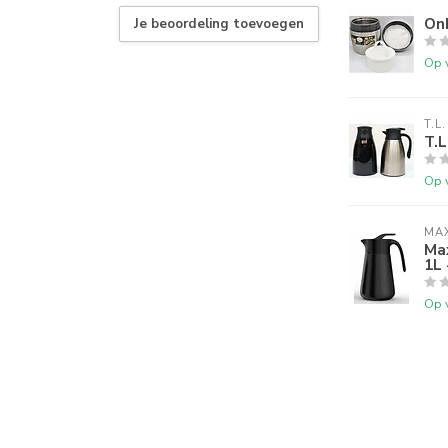
On
Je beoordeling toevoegen
Op 
T.L.
T.L
Op 
MA
Ma
1L 
Op 