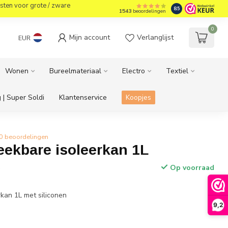
sten voor grote / zware
8.5
1543
beoordelingen
0
Mijn account
Verlanglijst
EUR
Wonen
Bureelmateriaal
Electro
Textiel
 | Super Soldi
Klantenservice
Koopjes
0 beoordelingen
eekbare isoleerkan 1L
Op voorraad
w
kan 1L met siliconen
9,2