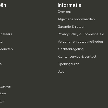
eën
Informatie
Over ons
Algemene voorwaarden
Garantie & retour
ndelaars
Privacy Policy & Cookiesbeleid
len
Verzend- en betaalmethoden
oducten
Klachtenregeling
Klantenservice & contact
al
Openingsuren
Blog
gzakken
fiets
tuin