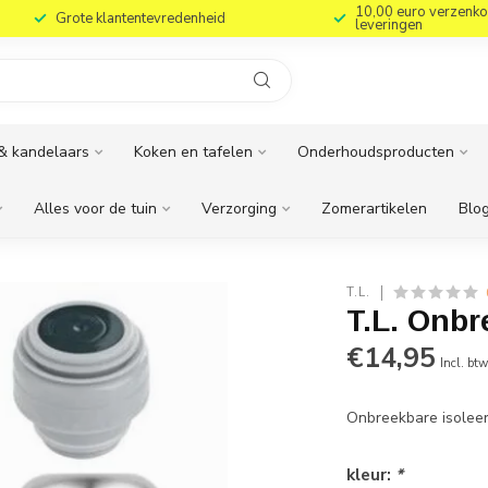
10,00 euro verzenko
Grote klantentevredenheid
leveringen
& kandelaars
Koken en tafelen
Onderhoudsproducten
Alles voor de tuin
Verzorging
Zomerartikelen
Blog
T.L.
T.L. Onbr
€14,95
Incl. bt
Onbreekbare isoleer
kleur:
*