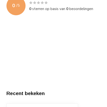
0
/
5
0
sterren op basis van
0
beoordelingen
Recent bekeken