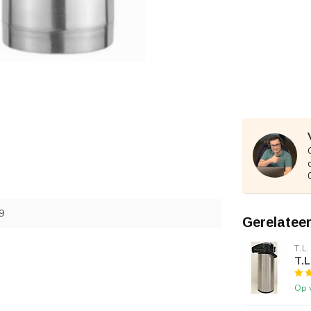
9
Gerelatee
T.L.
T.L
Op 