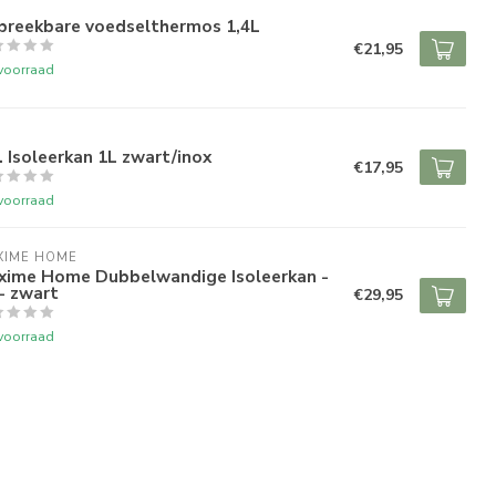
breekbare voedselthermos 1,4L
€21,95
voorraad
. Isoleerkan 1L zwart/inox
€17,95
voorraad
XIME HOME
xime Home Dubbelwandige Isoleerkan -
- zwart
€29,95
voorraad