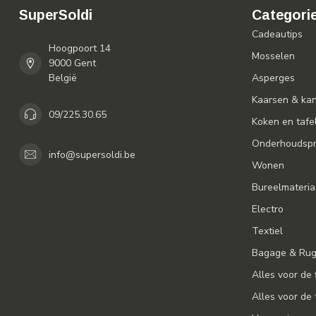
SuperSoldi
Categori
Cadeautips
Hoogpoort 14
Mosselen
9000 Gent
België
Asperges
Kaarsen & ka
09/225.30.65
Koken en tafe
Onderhoudspr
info@supersoldi.be
Wonen
Bureelmateria
Electro
Textiel
Bagage & Ru
Alles voor de 
Alles voor de 