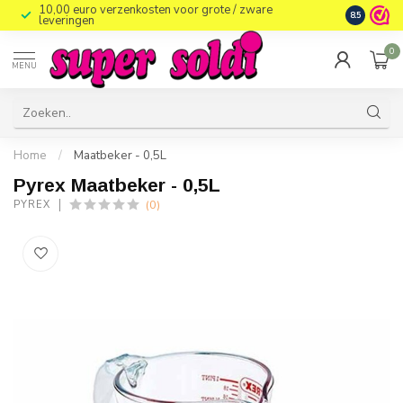
10,00 euro verzenkosten voor grote / zware
8.5
leveringen
0
MENU
Home
/
Maatbeker - 0,5L
Pyrex Maatbeker - 0,5L
(0)
PYREX