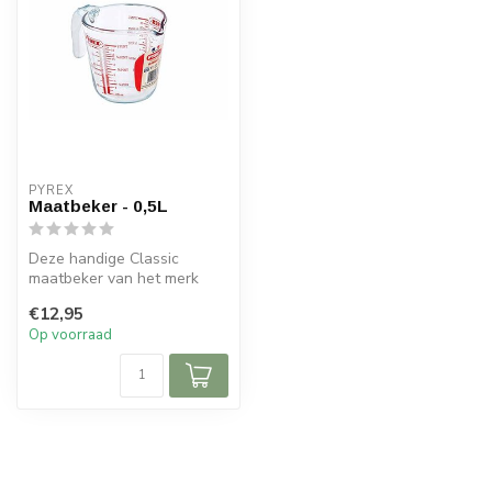
PYREX
Maatbeker - 0,5L
Deze handige Classic
maatbeker van het merk
Pyrex mag je niet missen.
€12,95
Deze keuke...
Op voorraad