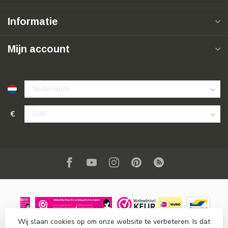
Informatie
Mijn account
€
Wij slaan cookies op om onze website te verbeteren. Is dat
© Copyright 2026 SuperSoldi
- Powered by
Lightspeed
-