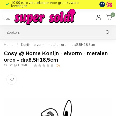
10,00 euro verzenkosten voor grote / zware
8.5
leveringen
0
MENU
Home
/
Konijn - eivorm - metalen oren - dia8,5H18,5cm
Cosy @ Home Konijn - eivorm - metalen
oren - dia8,5H18,5cm
(0)
COSY @ HOME