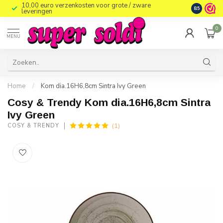
10,00 euro verzenkosten voor grote / zware
8.5
leveringen
0
MENU
Home
/
Kom dia.16H6,8cm Sintra Ivy Green
Cosy & Trendy Kom dia.16H6,8cm Sintra
Ivy Green
(1)
COSY & TRENDY