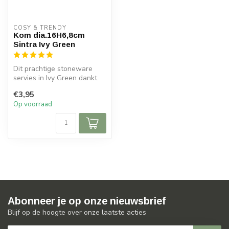
COSY & TRENDY
Kom dia.16H6,8cm
Sintra Ivy Green
Dit prachtige stoneware
servies in Ivy Green dankt
zijn naam aan het feeërieke
€3,95
P...
Op voorraad
Abonneer je op onze nieuwsbrief
Blijf op de hoogte over onze laatste acties