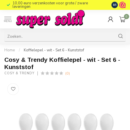
10,00 euro verzenkosten voor grote / zware
8.5
leveringen
0
MENU
Home
/
Koffielepel - wit - Set 6 - Kunststof
Cosy & Trendy Koffielepel - wit - Set 6 -
Kunststof
(0)
COSY & TRENDY