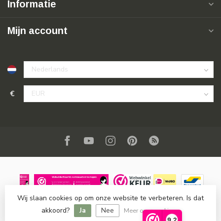
Informatie
Mijn account
€
Wij slaan cookies op om onze website te verbeteren. Is dat
© Copyright 2026 SuperSoldi
- Powered by
Lightspeed
-
akkoord?
Ja
Nee
Lightspeed design
by
Dyvelopment
Meer over cookies »
9,2