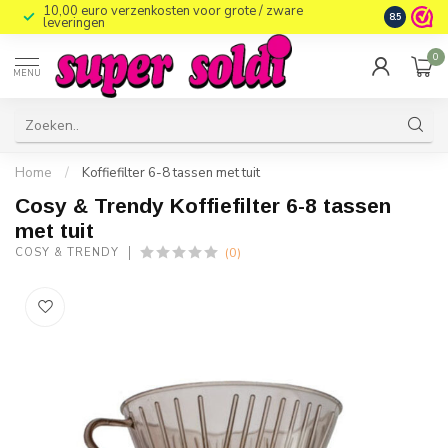
10,00 euro verzenkosten voor grote / zware
8.5
leveringen
0
MENU
Home
/
Koffiefilter 6-8 tassen met tuit
Cosy & Trendy Koffiefilter 6-8 tassen
met tuit
(0)
COSY & TRENDY