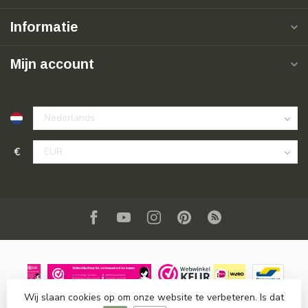
Informatie
Mijn account
€
Wij slaan cookies op om onze website te verbeteren. Is dat
© Copyright 2026 SuperSoldi
- Powered by
Lightspeed
-