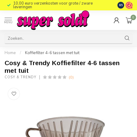
10,00 euro verzenkosten voor grote / zware
8.5
leveringen
0
MENU
Home
/
Koffiefilter 4-6 tassen met tuit
Cosy & Trendy Koffiefilter 4-6 tassen
met tuit
(0)
COSY & TRENDY