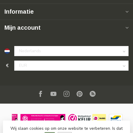
Informatie
Mijn account
€
Wij slaan cookies op om onze website te verbeteren. Is dat
© Copyright 2026 SuperSoldi
- Powered by
Lightspeed
-