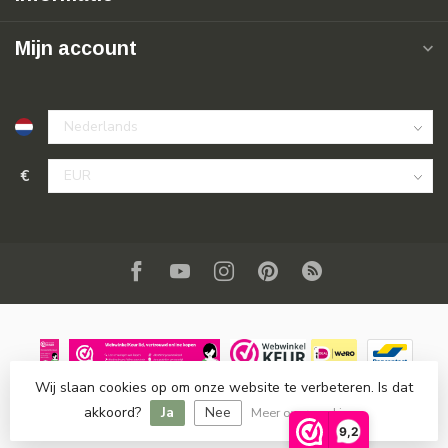
Mijn account
€
Wij slaan cookies op om onze website te verbeteren. Is dat
© Copyright 2026 SuperSoldi
- Powered by
Lightspeed
-
akkoord?
Ja
Nee
Lightspeed design
by
Dyvelopment
Meer over cookies »
9,2