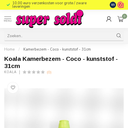
10,00 euro verzenkosten voor grote / zware
8.5
leveringen
0
MENU
Home
/
Kamerbezem - Coco - kunststof - 31cm
Koala Kamerbezem - Coco - kunststof -
31cm
(0)
KOALA