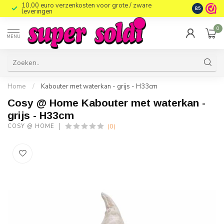
10,00 euro verzenkosten voor grote / zware
8.5
leveringen
0
MENU
Home
/
Kabouter met waterkan - grijs - H33cm
Cosy @ Home Kabouter met waterkan -
grijs - H33cm
(0)
COSY @ HOME