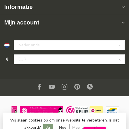
Informatie
Mijn account
€
Wij slaan cookies op om onze website te verbeteren. Is dat
© Copyright 2026 SuperSoldi
- Powered by
Lightspeed
-
akkoord?
Ja
Nee
Lightspeed design
by
Dyvelopment
Meer over cookies »