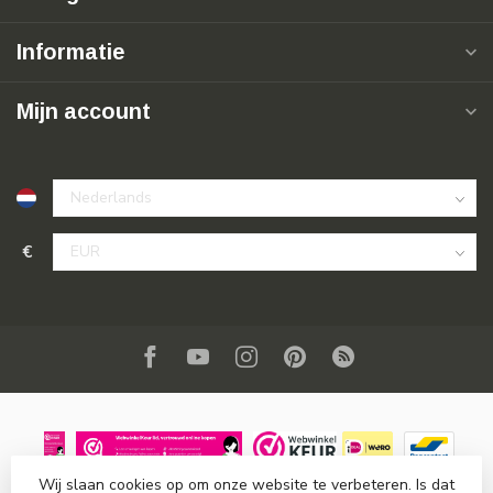
Informatie
Mijn account
€
Wij slaan cookies op om onze website te verbeteren. Is dat
© Copyright 2026 SuperSoldi
- Powered by
Lightspeed
-