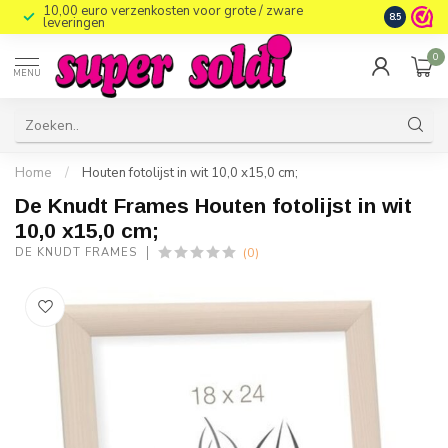
10,00 euro verzenkosten voor grote / zware
8.5
leveringen
0
MENU
Home
/
Houten fotolijst in wit 10,0 x15,0 cm;
De Knudt Frames Houten fotolijst in wit
10,0 x15,0 cm;
(0)
DE KNUDT FRAMES