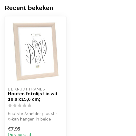
Recent bekeken
DE KNUDT FRAMES
Houten fotolijst in wit
10,0 x15,0 cm;
hout<br />helder glas<br
/>kan hangen in beide
richtingen<br />kan staan in
€7,95
beid...
Op voorraad