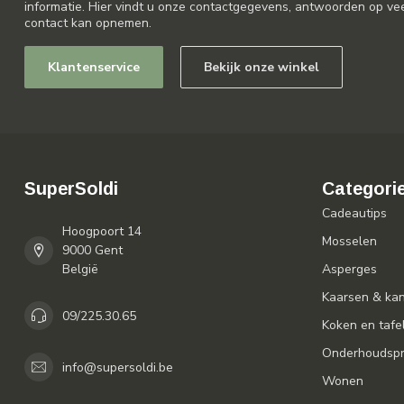
informatie. Hier vindt u onze contactgegevens, antwoorden op ve
contact kan opnemen.
Klantenservice
Bekijk onze winkel
SuperSoldi
Categori
Cadeautips
Hoogpoort 14
Mosselen
9000 Gent
België
Asperges
Kaarsen & ka
09/225.30.65
Koken en tafe
Onderhoudspr
info@supersoldi.be
Wonen