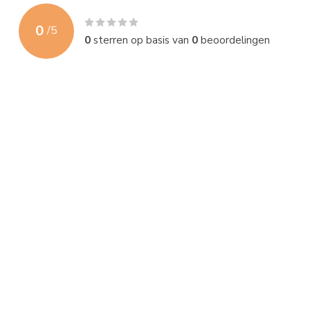
0
/
5
0
sterren op basis van
0
beoordelingen