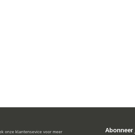
Abonneer 
ek onze klantensevice voor meer