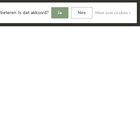
rbeteren. Is dat akkoord?
Ja
Nee
Meer over cookies »
lopment