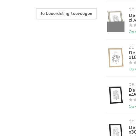
DE
Je beoordeling toevoegen
De 
zil
Op 
DE
De 
x18
Op 
DE
De
x45
Op 
DE
De
x30