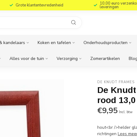
10,00 euro verzenko
Grote klantentevredenheid
leveringen
& kandelaars
Koken en tafelen
Onderhoudsproducten
Alles voor de tuin
Verzorging
Zomerartikelen
Blog
DE KNUDT FRAMES
De Knudt 
rood 13,0
€9,95
Incl. btw
hout<br />helder gl
richtingen
Lees mee