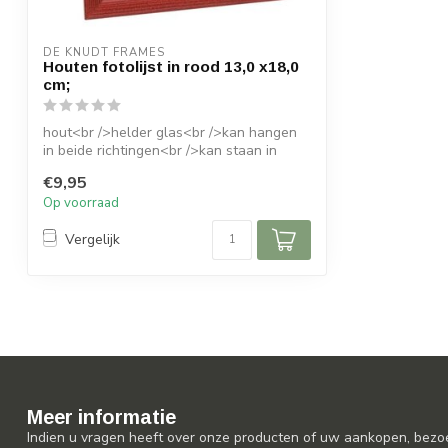
DE KNUDT FRAMES
Houten fotolijst in rood 13,0 x18,0
cm;
hout<br />helder glas<br />kan hangen
in beide richtingen<br />kan staan in
beid...
€9,95
Op voorraad
Vergelijk
Meer informatie
Indien u vragen heeft over onze producten of uw aankopen, bezo