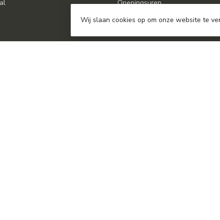
al
Openingsuren
Blog
Wij slaan cookies op om onze website te ve
gzakken
fiets
tuin
n
ight 2026 SuperSoldi
- Powered by
Lightspeed
-
Lightspeed design
by
Dyve