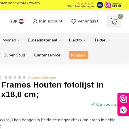
sten voor grote / zware
8.5
1543
beoordelingen
0
Mijn account
Verlanglijst
EUR
Wonen
Bureelmateriaal
Electro
Textiel
 | Super Soldi
Klantenservice
Koopjes
0 beoordelingen
Frames Houten fotolijst in
 x18,0 cm;
Op voorraad
9,2
as<br />kan hangen in beide richtingen<br />kan staan in beide
r
.