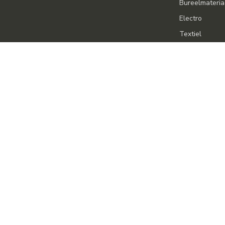
Bureelmateria
Electro
Textiel
Bagage & Ru
Alles voor de 
Alles voor de 
Verzorging
Zomerartikele
© Copyr