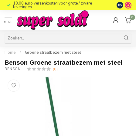
10,00 euro verzenkosten voor grote / zware
8.5
leveringen
0
MENU
Home
/
Groene straatbezem met steel
Benson Groene straatbezem met steel
(0)
BENSON