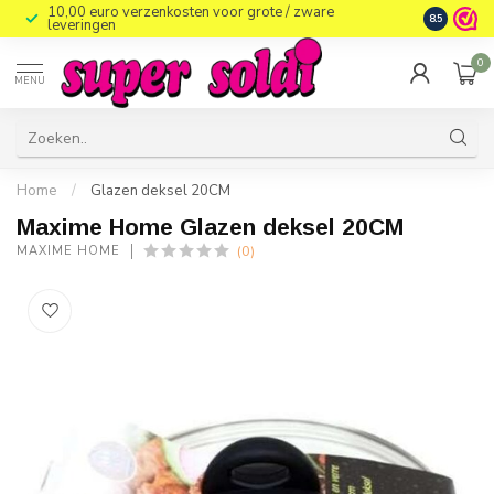
10,00 euro verzenkosten voor grote / zware
8.5
leveringen
0
MENU
Home
/
Glazen deksel 20CM
Maxime Home Glazen deksel 20CM
(0)
MAXIME HOME