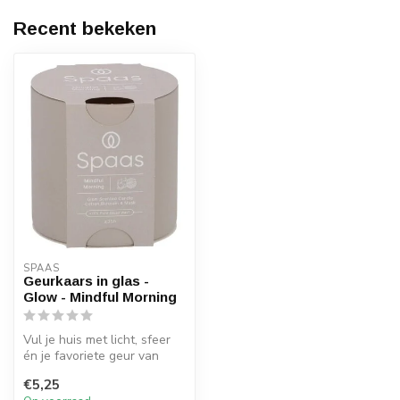
Recent bekeken
SPAAS 
Geurkaars in glas -
Glow - Mindful Morning
Vul je huis met licht, sfeer
én je favoriete geur van
Spaas Kaarsen.
€5,25
Geurkaarsen...