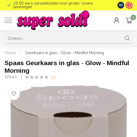
10,00 euro verzenkosten voor grote / zware
8.5
leveringen
0
MENU
Home
/
Geurkaars in glas - Glow - Mindful Morning
Spaas Geurkaars in glas - Glow - Mindful
Morning
(0)
SPAAS 