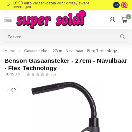
10,00 euro verzenkosten voor grote / zware
8.5
leveringen
0
MENU
Home
/
Gasaansteker - 27cm - Navulbaar - Flex Technology
Benson Gasaansteker - 27cm - Navulbaar
- Flex Technology
(0)
BENSON