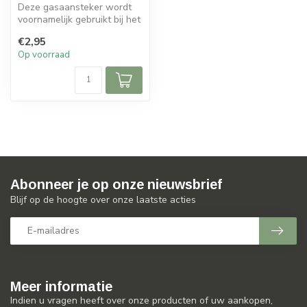
Deze gasaansteker wordt
voornamelijk gebruikt bij het
aansteken van de barbecue
€2,95
...
Op voorraad
Abonneer je op onze nieuwsbrief
Blijf op de hoogte over onze laatste acties
Meer informatie
Indien u vragen heeft over onze producten of uw aankopen,