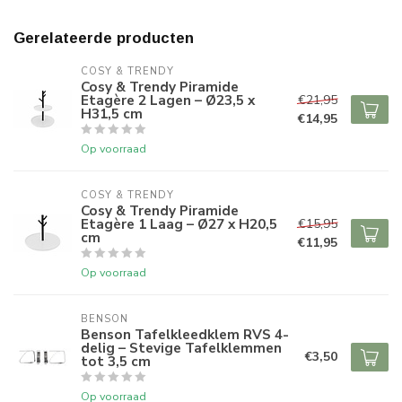
Gerelateerde producten
COSY & TRENDY
Cosy & Trendy Piramide
Etagère 2 Lagen – Ø23,5 x
€21,95
H31,5 cm
€14,95
Op voorraad
COSY & TRENDY
Cosy & Trendy Piramide
Etagère 1 Laag – Ø27 x H20,5
€15,95
cm
€11,95
Op voorraad
BENSON
Benson Tafelkleedklem RVS 4-
delig – Stevige Tafelklemmen
€3,50
tot 3,5 cm
Op voorraad