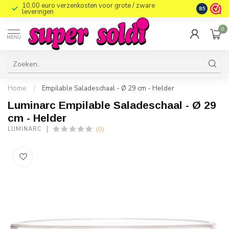
10,00 euro verzenkosten voor grote / zware
8.5
leveringen
0
MENU
Home
/
Empilable Saladeschaal - Ø 29 cm - Helder
Luminarc Empilable Saladeschaal - Ø 29
cm - Helder
(0)
LUMINARC