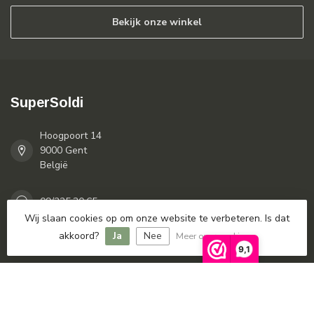
Bekijk onze winkel
SuperSoldi
Hoogpoort 14
9000 Gent
België
09/225.30.65
Wij slaan cookies op om onze website te verbeteren. Is dat
akkoord?
Ja
Nee
Meer over cookies »
info@supersoldi.be
9,1
Categorieën