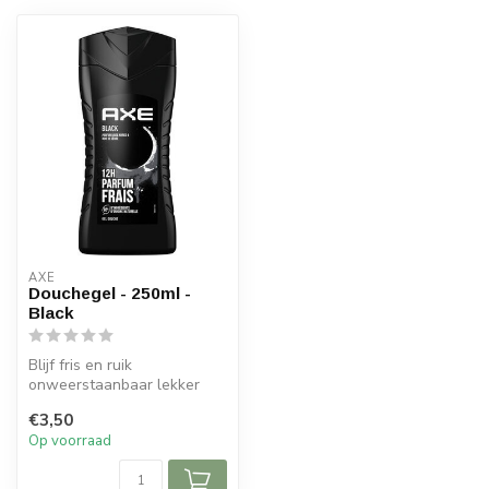
AXE
Douchegel - 250ml -
Black
Blijf fris en ruik
onweerstaanbaar lekker
met AXE Black douchegel
€3,50
voor mannen.
Op voorraad