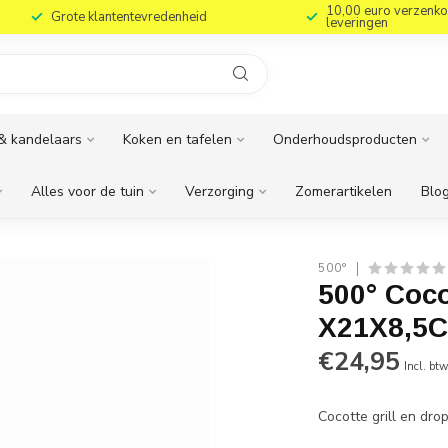
10,00 euro verzenko
Grote klantentevredenheid
leveringen
& kandelaars
Koken en tafelen
Onderhoudsproducten
Alles voor de tuin
Verzorging
Zomerartikelen
Blog
500°
500° Coco
X21X8,5C
€24,95
Incl. bt
Cocotte grill en dr