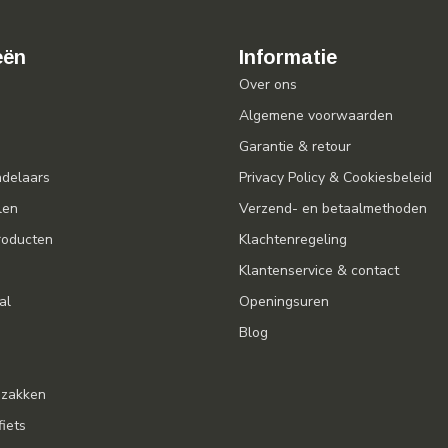
eën
Informatie
Over ons
Algemene voorwaarden
Garantie & retour
ndelaars
Privacy Policy & Cookiesbeleid
len
Verzend- en betaalmethoden
oducten
Klachtenregeling
Klantenservice & contact
al
Openingsuren
Blog
gzakken
fiets