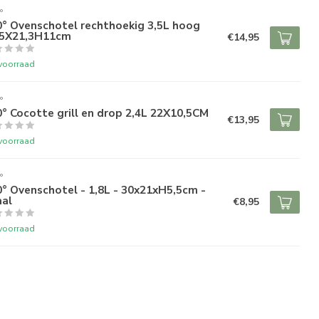
°
0° Ovenschotel rechthoekig 3,5L hoog
,5X21,3H11cm
€14,95
voorraad
°
° Cocotte grill en drop 2,4L 22X10,5CM
€13,95
voorraad
°
° Ovenschotel - 1,8L - 30x21xH5,5cm -
aal
€8,95
voorraad