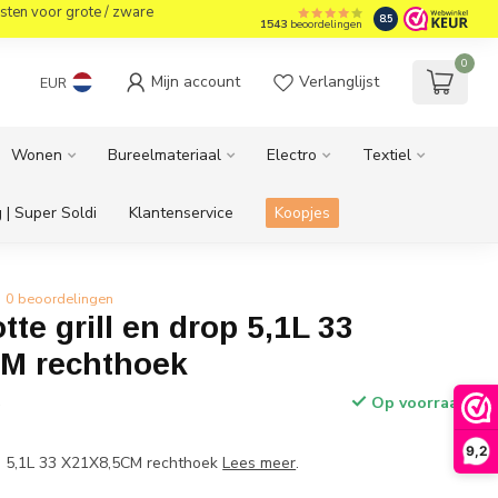
sten voor grote / zware
8.5
1543
beoordelingen
0
Mijn account
Verlanglijst
EUR
Wonen
Bureelmateriaal
Electro
Textiel
 | Super Soldi
Klantenservice
Koopjes
0 beoordelingen
tte grill en drop 5,1L 33
M rechthoek
Op voorraad
w
9,2
op 5,1L 33 X21X8,5CM rechthoek
Lees meer
.