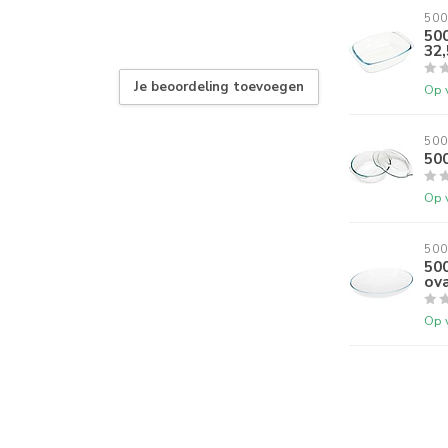
500
50
32
Je beoordeling toevoegen
Op 
500
500
Op 
500
500
ov
Op 