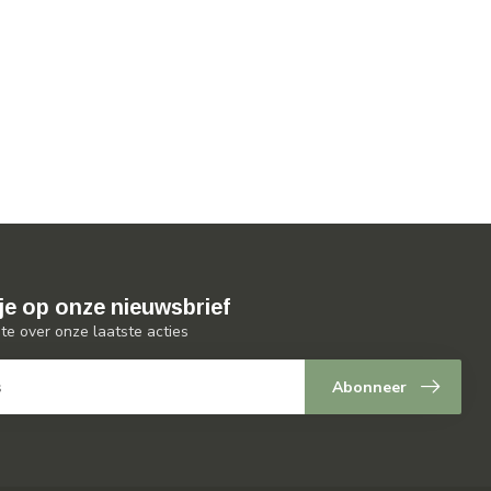
je op onze nieuwsbrief
gte over onze laatste acties
Abonneer