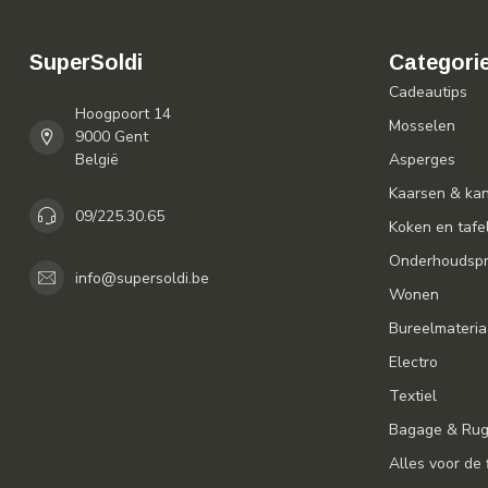
SuperSoldi
Categori
Cadeautips
Hoogpoort 14
Mosselen
9000 Gent
België
Asperges
Kaarsen & ka
09/225.30.65
Koken en tafe
Onderhoudspr
info@supersoldi.be
Wonen
Bureelmateria
Electro
Textiel
Bagage & Ru
Alles voor de 