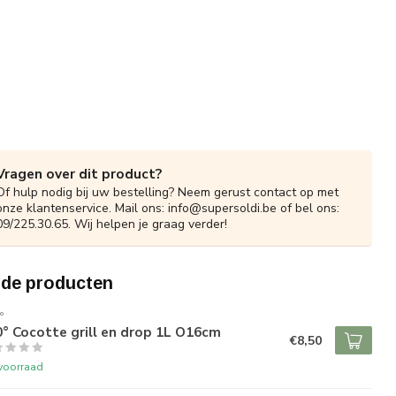
Vragen over dit product?
Of hulp nodig bij uw bestelling? Neem gerust contact op met
onze klantenservice. Mail ons:
info@supersoldi.be
of bel ons:
09/225.30.65. Wij helpen je graag verder!
rde producten
°
° Cocotte grill en drop 1L O16cm
€8,50
voorraad