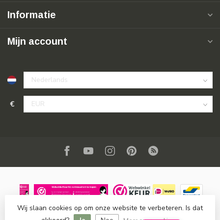
Informatie
Mijn account
€
Wij slaan cookies op om onze website te verbeteren. Is dat
© Copyright 2026 SuperSoldi
- Powered by
Lightspeed
-
Lightspeed design
by
Dyvelopment