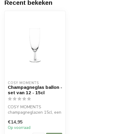
Recent bekeken
COSY MOMENTS
Champagneglas ballon -
set van 12 - 15cl
COSY MOMENTS
champagneglazen 15cl, een
collectie elegante, trendy
€14,95
en tijdloze gl...
Op voorraad