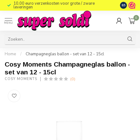
10,00 euro verzenkosten voor grote / zware
8.5
leveringen
0
MENU
Home
/
Champagneglas ballon - set van 12 - 15cl
Cosy Moments Champagneglas ballon -
set van 12 - 15cl
(0)
COSY MOMENTS