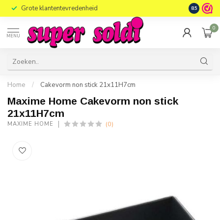
10,00 euro
Grote klantentevredenheid
8.5
leveringen
0
MENU
Home
/
Cakevorm non stick 21x11H7cm
Maxime Home Cakevorm non stick
21x11H7cm
(0)
MAXIME HOME