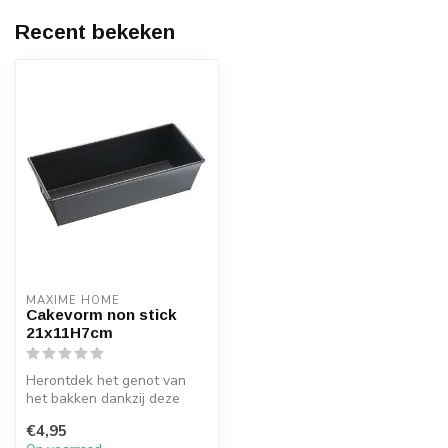
Recent bekeken
MAXIME HOME
Cakevorm non stick
21x11H7cm
Herontdek het genot van
het bakken dankzij deze
Maxime Home cakevorm en
€4,95
verbaas ...