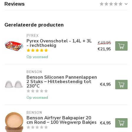
Reviews
Gerelateerde producten
PYREX
Pyrex Ovenschotel - 1,4L + 3L
€49,95
- rechthoekig
€21,95
Op voorraad
BENSON
Benson Siliconen Pannenlappen
2 Stuks – Hittebestendig tot
€4,95
230°C
Op voorraad
BENSON
Benson Airfryer Bakpapier 20
cm Rond – 100 Wegwerp Bakjes
€4,95