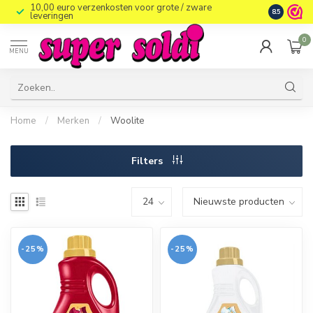
10,00 euro verzenkosten voor grote / zware
8.5
leveringen
0
MENU
Home
/
Merken
/
Woolite
Filters
-25%
-25%