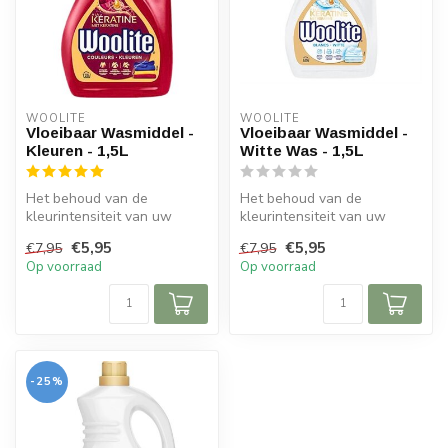
WOOLITE
WOOLITE
Vloeibaar Wasmiddel -
Vloeibaar Wasmiddel -
Kleuren - 1,5L
Witte Was - 1,5L
Het behoud van de
Het behoud van de
kleurintensiteit van uw
kleurintensiteit van uw
kledingstukken was nog
kledingstukken was nog
€5,95
€5,95
€7,95
€7,95
nooit zo makkel...
nooit zo makkel...
Op voorraad
Op voorraad
-25%