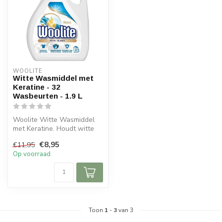
WOOLITE
Witte Wasmiddel met
Keratine - 32
Wasbeurten - 1.9 L
Woolite Witte Wasmiddel
met Keratine. Houdt witte
kleding langer mooi dankzij
€8,95
€11,95
de...
Op voorraad
Toon
1
-
3
van 3