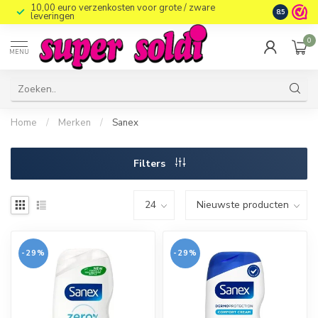
10,00 euro verzenkosten voor grote / zware
8.5
leveringen
0
MENU
Home
/
Merken
/
Sanex
Filters
-29%
-29%