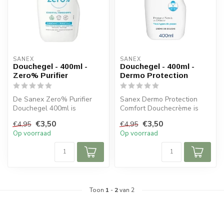
SANEX
SANEX
Douchegel - 400ml -
Douchegel - 400ml -
Zero% Purifier
Dermo Protection
De Sanex Zero% Purifier
Sanex Dermo Protection
Douchegel 400ml is
Comfort Douchecrème is
speciaal ontwikkeld voor
geschikt voor het hele gezin
€3,50
€3,50
€4,95
€4,95
een milde en...
en is...
Op voorraad
Op voorraad
Toon
1
-
2
van 2