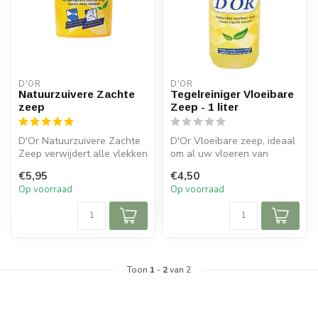
D'OR
D'OR
Natuurzuivere Zachte
Tegelreiniger Vloeibare
zeep
Zeep - 1 liter
D'Or Natuurzuivere Zachte
D'Or Vloeibare zeep, ideaal
Zeep verwijdert alle vlekken
om al uw vloeren van
en vuil in een handomdraa...
natuursteen, marmer,
€5,95
€4,50
linoleum e...
Op voorraad
Op voorraad
Toon
1
-
2
van 2