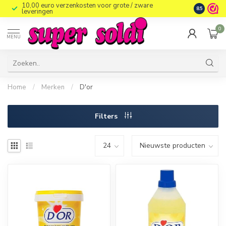
10,00 euro verzenkosten voor grote / zware
8.5
leveringen
0
MENU
Home
/
Merken
/
D'or
Filters