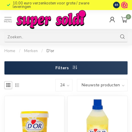
10,00 euro verzenkosten voor grote / zware
8.5
leveringen
0
MENU
Home
/
Merken
/
D'or
Filters