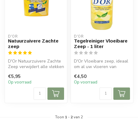
D'OR
D'OR
Natuurzuivere Zachte
Tegelreiniger Vloeibare
zeep
Zeep - 1 liter
D'Or Natuurzuivere Zachte
D'Or Vloeibare zeep, ideaal
Zeep verwijdert alle vlekken
om al uw vloeren van
en vuil in een handomdraa...
natuursteen, marmer,
€5,95
€4,50
linoleum e...
Op voorraad
Op voorraad
Toon
1
-
2
van 2