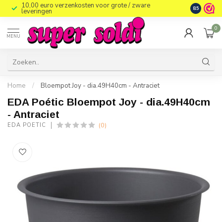
10,00 euro verzenkosten voor grote / zware
8.5
leveringen
0
MENU
Home
/
Bloempot Joy - dia.49H40cm - Antraciet
EDA Poétic Bloempot Joy - dia.49H40cm
- Antraciet
(0)
EDA POÉTIC