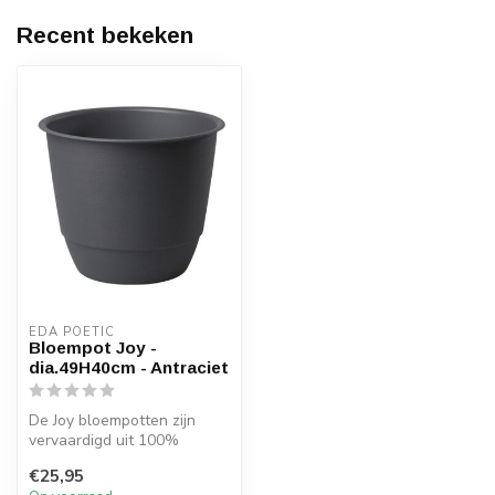
Recent bekeken
EDA POÉTIC
Bloempot Joy -
dia.49H40cm - Antraciet
De Joy bloempotten zijn
vervaardigd uit 100%
gerecycled kunststof en
€25,95
hebben een ...