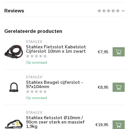
Reviews
Gerelateerde producten
STAHLEX
Stahlex Fietsslot Kabelslot
Cijferslot 10mm x 1m zwart
€7,95
Op voorraad
STAHLEX
Stahlex Beugel cijferslot -
97x104mm
€8,95
Op voorraad
STAHLEX
Stahlex fietsslot Ø10mm /
90cm zeer sterk en massief
€19,95
1,9kg