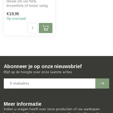
Ideaal om uw fiets,
broomfiets of motor veilig
op slot te zetten. Geef
€19,95
dieven ge...
Op voorraad
Abonneer je op onze nieuwsbrief
Blijf op de hoogte over onze laatste acties
Meer informatie
Indien u vragen heeft over onze producten of uw aankopen,