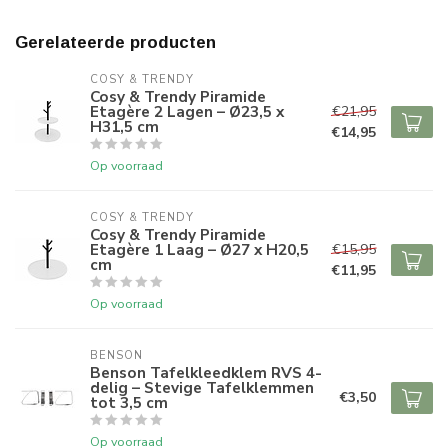
Gerelateerde producten
COSY & TRENDY
Cosy & Trendy Piramide
Etagère 2 Lagen – Ø23,5 x
€21,95
H31,5 cm
€14,95
Op voorraad
COSY & TRENDY
Cosy & Trendy Piramide
Etagère 1 Laag – Ø27 x H20,5
€15,95
cm
€11,95
Op voorraad
BENSON
Benson Tafelkleedklem RVS 4-
delig – Stevige Tafelklemmen
€3,50
tot 3,5 cm
Op voorraad