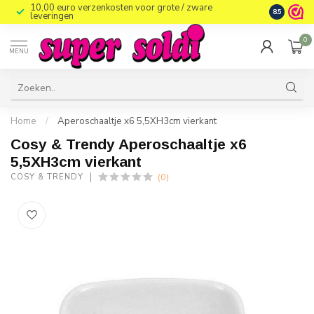
10,00 euro verzenkosten voor grote / zware
8.5
leveringen
0
MENU
Home
/
Aperoschaaltje x6 5,5XH3cm vierkant
Cosy & Trendy Aperoschaaltje x6
5,5XH3cm vierkant
(0)
COSY & TRENDY