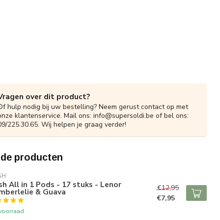
Vragen over dit product?
Of hulp nodig bij uw bestelling? Neem gerust contact op met
onze klantenservice. Mail ons:
info@supersoldi.be
of bel ons:
09/225.30.65. Wij helpen je graag verder!
rde producten
SH
h All in 1 Pods - 17 stuks - Lenor
€12,95
mberlelie & Guava
€7,95
voorraad