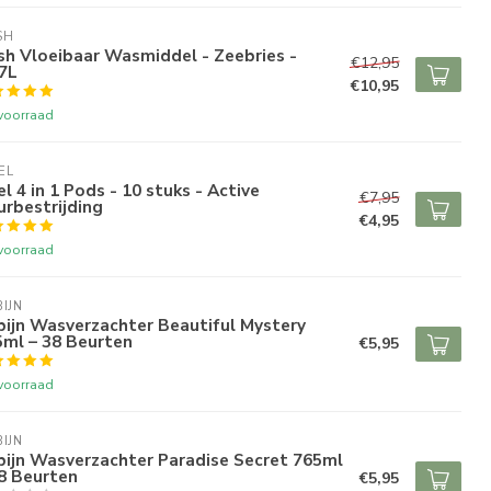
SH
h Vloeibaar Wasmiddel - Zeebries -
€12,95
7L
€10,95
voorraad
EL
el 4 in 1 Pods - 10 stuks - Active
€7,95
rbestrijding
€4,95
voorraad
IJN
ijn Wasverzachter Beautiful Mystery
5ml – 38 Beurten
€5,95
voorraad
IJN
bijn Wasverzachter Paradise Secret 765ml
8 Beurten
€5,95