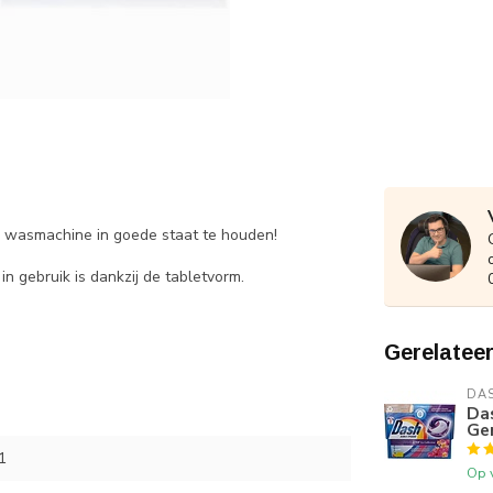
 je wasmachine in goede staat te houden!
in gebruik is dankzij de tabletvorm.
Gerelatee
DA
Das
Ge
1
Op 