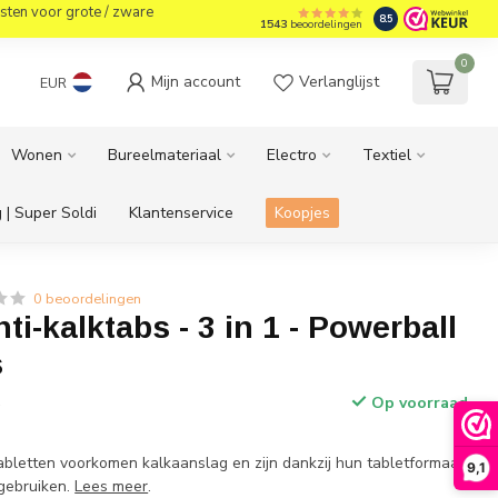
sten voor grote / zware
8.5
1543
beoordelingen
0
Mijn account
Verlanglijst
EUR
Wonen
Bureelmateriaal
Electro
Textiel
 | Super Soldi
Klantenservice
Koopjes
0 beoordelingen
ti-kalktabs - 3 in 1 - Powerball
s
Op voorraad
w
abletten voorkomen kalkaanslag en zijn dankzij hun tabletformaat
9,1
 gebruiken.
Lees meer
.