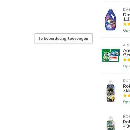
DA
Das
1,1
Op 
Je beoordeling toevoegen
ARI
Ari
Geu
Op 
ROB
Rob
76
Op 
ROB
Ro
– 3