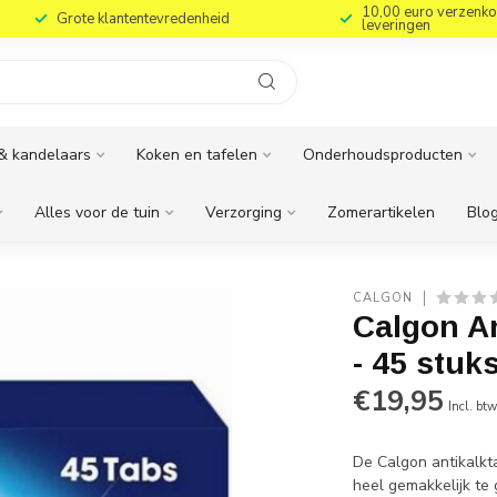
10,00 euro verzenko
Grote klantentevredenheid
leveringen
& kandelaars
Koken en tafelen
Onderhoudsproducten
Alles voor de tuin
Verzorging
Zomerartikelen
Blog
CALGON
Calgon An
- 45 stuk
€19,95
Incl. bt
De Calgon antikalkt
heel gemakkelijk te