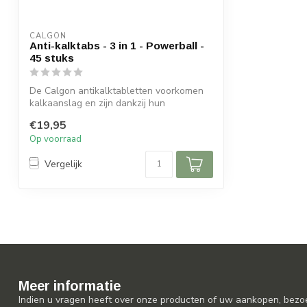
CALGON
Anti-kalktabs - 3 in 1 - Powerball -
45 stuks
De Calgon antikalktabletten voorkomen
kalkaanslag en zijn dankzij hun
tabletform...
€19,95
Op voorraad
Vergelijk
Meer informatie
Indien u vragen heeft over onze producten of uw aankopen, bezo