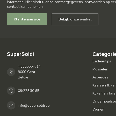
informatie. Hier vindt u onze contactgegevens, antwoorden op ve
contact kan opnemen.
Klantenservice
Bekijk onze winkel
SuperSoldi
Categori
Cadeautips
Hoogpoort 14
Mosselen
9000 Gent
België
Asperges
Kaarsen & ka
09/225.30.65
Koken en tafe
Onderhoudspr
info@supersoldi.be
Wonen