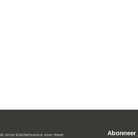
Abonneer 
ek onze klantensevice voor meer