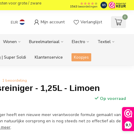
sten voor grote / zware
8.5
1543
beoordelingen
0
Mijn account
Verlanglijst
EUR
Wonen
Bureelmateriaal
Electro
Textiel
 | Super Soldi
Klantenservice
Koopjes
1 beoordeling
sreiniger - 1,25L - Limoen
Op voorraad
niger heeft een nieuwe meer verantwoorde formule gemaakt van
n natuurlijke oorsprong en is nog steeds net zo effectief als de
9,1
 meer
.