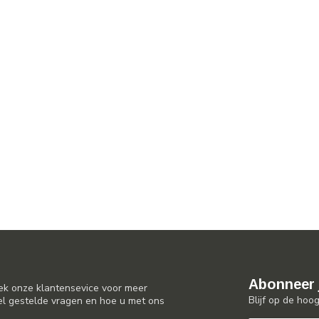
Abonneer 
ek onze klantensevice voor meer
Blijf op de hoo
el gestelde vragen en hoe u met ons