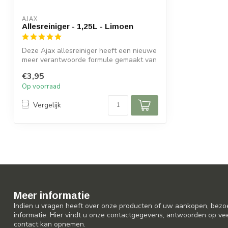
AJAX
Allesreiniger - 1,25L - Limoen
Deze Ajax allesreiniger heeft een nieuwe
meer verantwoorde formule gemaakt van
9...
€3,95
Op voorraad
Vergelijk
Meer informatie
Indien u vragen heeft over onze producten of uw aankopen, bezo
informatie. Hier vindt u onze contactgegevens, antwoorden op ve
contact kan opnemen.