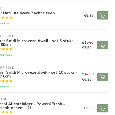
R
r Natuurzuivere Zachte zeep
€5,95
voorraad
ER SOLDI
er Soldi Microvezeldweil - set 5 stuks -
€15,00
x80cm
€7,50
voorraad
ER SOLDI
er Soldi Microvezeldoek - set 10 stuks -
€12,50
x48cm
€6,25
voorraad
TTOL
tol Allesreiniger - Power&Fresh -
rsenbloesem - 2L
€5,95