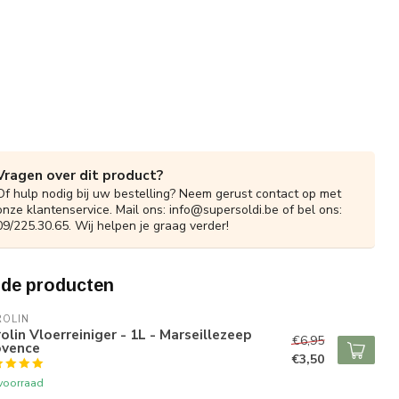
Vragen over dit product?
Of hulp nodig bij uw bestelling? Neem gerust contact op met
onze klantenservice. Mail ons:
info@supersoldi.be
of bel ons:
09/225.30.65. Wij helpen je graag verder!
rde producten
ROLIN
olin Vloerreiniger - 1L - Marseillezeep
€6,95
ovence
€3,50
voorraad