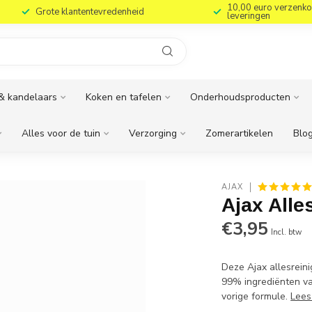
10,00 euro verzenko
Grote klantentevredenheid
leveringen
& kandelaars
Koken en tafelen
Onderhoudsproducten
Alles voor de tuin
Verzorging
Zomerartikelen
Blog
AJAX
Ajax Alle
€3,95
Incl. btw
Deze Ajax allesrei
99% ingrediënten va
vorige formule.
Lees