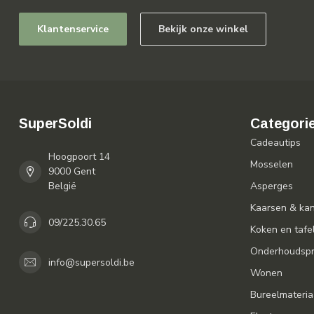
Klantenservice
Bekijk onze winkel
SuperSoldi
Categori
Cadeautips
Hoogpoort 14
Mosselen
9000 Gent
België
Asperges
Kaarsen & ka
09/225.30.65
Koken en tafe
Onderhoudspr
info@supersoldi.be
Wonen
Bureelmateria