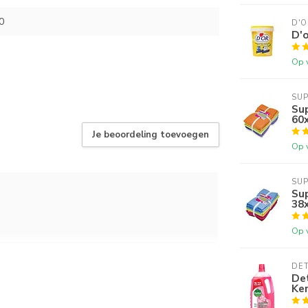
0
D'O
D'o
Op 
SUP
Sup
60
Je beoordeling toevoegen
Op 
SUP
Sup
38
Op 
DE
Det
Ke