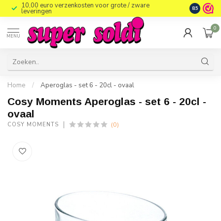
10,00 euro verzenkosten voor grote / zware
8.5
leveringen
0
MENU
Home
/
Aperoglas - set 6 - 20cl - ovaal
Cosy Moments Aperoglas - set 6 - 20cl -
ovaal
(0)
COSY MOMENTS