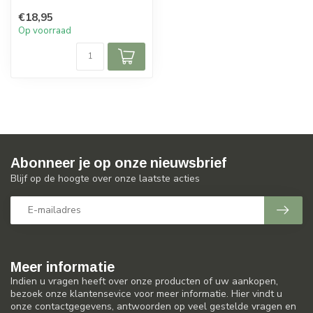
en tijdloze glazen van
€18,95
horecakwalit...
Op voorraad
Abonneer je op onze nieuwsbrief
Blijf op de hoogte over onze laatste acties
Meer informatie
Indien u vragen heeft over onze producten of uw aankopen,
bezoek onze klantensevice voor meer informatie. Hier vindt u
onze contactgegevens, antwoorden op veel gestelde vragen en